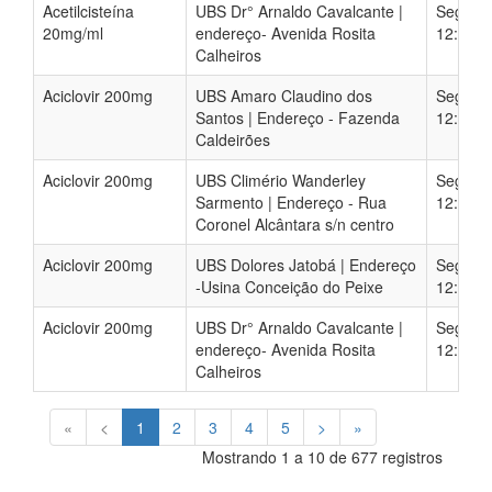
Acetilcisteína
UBS Dr° Arnaldo Cavalcante |
Segunda
20mg/ml
endereço- Avenida Rosita
12:00 –
Calheiros
Aciclovir 200mg
UBS Amaro Claudino dos
Segunda
Santos | Endereço - Fazenda
12:00 –
Caldeirões
Aciclovir 200mg
UBS Climério Wanderley
Segunda
Sarmento | Endereço - Rua
12:00 –
Coronel Alcântara s/n centro
Aciclovir 200mg
UBS Dolores Jatobá | Endereço
Segunda
-Usina Conceição do Peixe
12:00 –
Aciclovir 200mg
UBS Dr° Arnaldo Cavalcante |
Segunda
endereço- Avenida Rosita
12:00 –
Calheiros
«
<
1
2
3
4
5
>
»
Mostrando 1 a 10 de 677 registros