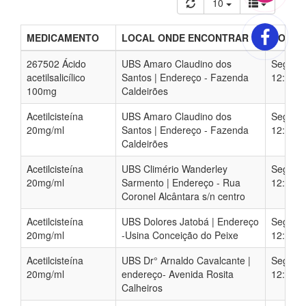
10
MEDICAMENTO
LOCAL ONDE ENCONTRAR
HORÀR
267502 Ácido
UBS Amaro Claudino dos
Segunda
acetilsalicílico
Santos | Endereço - Fazenda
12:00 –
100mg
Caldeirões
Acetilcisteína
UBS Amaro Claudino dos
Segunda
20mg/ml
Santos | Endereço - Fazenda
12:00 –
Caldeirões
Acetilcisteína
UBS Climério Wanderley
Segunda
20mg/ml
Sarmento | Endereço - Rua
12:00 –
Coronel Alcântara s/n centro
Acetilcisteína
UBS Dolores Jatobá | Endereço
Segunda
20mg/ml
-Usina Conceição do Peixe
12:00 –
Acetilcisteína
UBS Dr° Arnaldo Cavalcante |
Segunda
20mg/ml
endereço- Avenida Rosita
12:00 –
Calheiros