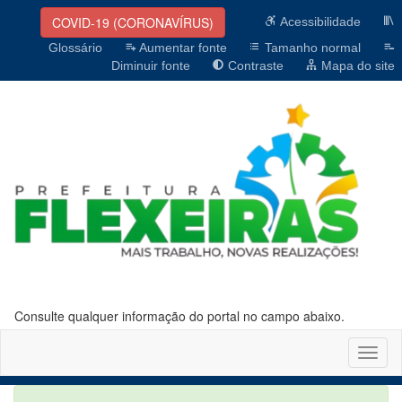
COVID-19 (CORONAVÍRUS)
Acessibilidade
Glossário
Aumentar fonte
Tamanho normal
Diminuir fonte
Contraste
Mapa do site
Consulte qualquer informação do portal no campo abaixo.
Altern
naveg