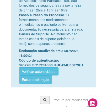
de
Abastecimento Farmacêutico). São
fornecidos de segunda-feira à
sexta-feira
de 8hr ás 12hrs e 13hr às 16hrs.
Passo a Passo do Processo:
O
fornecimento dos medicamentos
é
imediato, se o paciente estiver com a
documentação necessária para
a retirada.
Canais de Suporte:
No momento não
temos canais de suporte
(telefone, e-
mail), sendo apenas presencial
Declaração atualizada em 31/07/2026
18:00:31
Código de autenticação:
395778C3C17204608B4DC434D35879B1
Verificar autenticidade
Baixar declaração