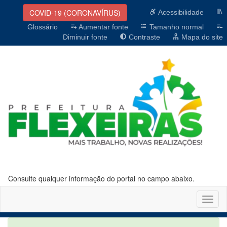
COVID-19 (CORONAVÍRUS)
Acessibilidade
Glossário
Aumentar fonte
Tamanho normal
Diminuir fonte
Contraste
Mapa do site
Consulte qualquer informação do portal no campo abaixo.
Altern
naveg