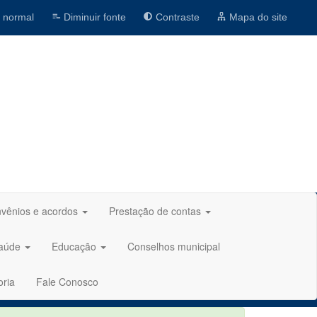
 normal
Diminuir fonte
Contraste
Mapa do site
vênios e acordos
Prestação de contas
aúde
Educação
Conselhos municipal
oria
Fale Conosco