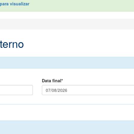
para visualizar
terno
Data final*