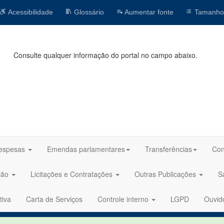
Acessibilidade
Glossário
Aumentar fonte
Tamanho
Consulte qualquer informação do portal no campo abaixo.
espesas
Emendas parlamentares
Transferências
Con
ção
Licitações e Contratações
Outras Publicações
S
tiva
Carta de Serviços
Controle interno
LGPD
Ouvid