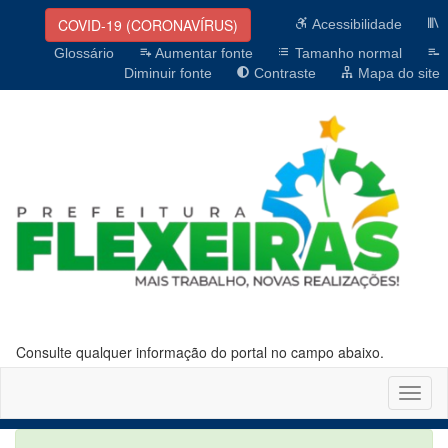
COVID-19 (CORONAVÍRUS)
Acessibilidade
Glossário
Aumentar fonte
Tamanho normal
Diminuir fonte
Contraste
Mapa do site
Consulte qualquer informação do portal no campo abaixo.
Altern
naveg