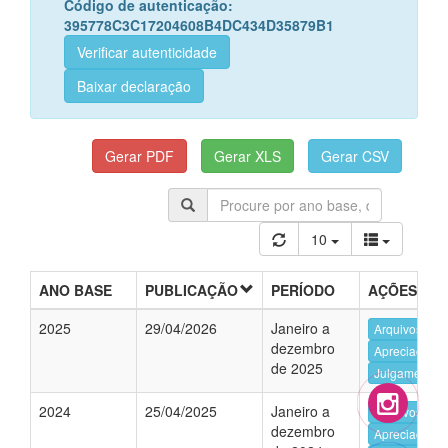
Código de autenticação:
395778C3C17204608B4DC434D35879B1
Verificar autenticidade
Baixar declaração
10
ANO BASE
PUBLICAÇÃO
PERÍODO
AÇÕES
2025
29/04/2026
Janeiro a
Arquivos da 
dezembro
Apreciação e
de 2025
Julgamento d
2024
25/04/2025
Janeiro a
Arquivos da 
dezembro
Apreciação e