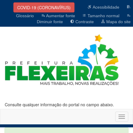
COVID-19 (CORONAVÍRUS)
Acessibilidade
Glossário
Aumentar fonte
Tamanho normal
Diminuir fonte
Contraste
Mapa do site
Consulte qualquer informação do portal no campo abaixo.
Altern
naveg