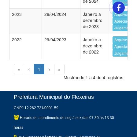
de 2024
Julgamento d
2023
26/04/2024
Janeiro a
Arquivos da 
dezembro
Apreciação e
de 2023
Julgamento d
2022
29/04/2023
Janeiro a
Arquivos da 
dezembro
Apreciação e
de 2022
Julgamento d
«
<
1
>
»
Mostrando 1 a 4 de 4 registros
Prefeitura Municipal do Flexeiras
CNPJ 12.262.721/0001-59
Horário de atendimento de seg à sex das 07:30 às 13:30
horas