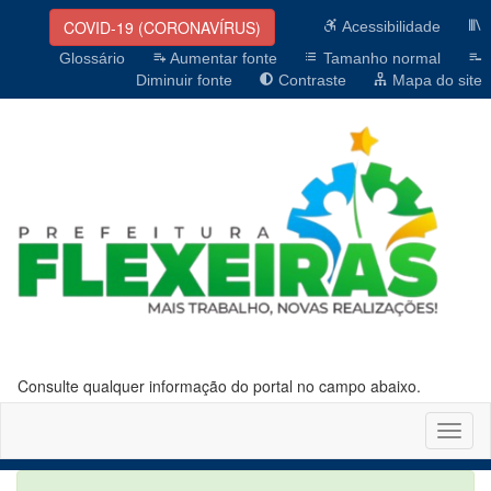
COVID-19 (CORONAVÍRUS)
Acessibilidade
Glossário
Aumentar fonte
Tamanho normal
Diminuir fonte
Contraste
Mapa do site
Consulte qualquer informação do portal no campo abaixo.
Altern
naveg