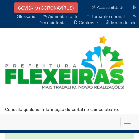
COVID-19 (CORONAVÍRUS)
Acessibilidade
Glossário
Aumentar fonte
Tamanho normal
Diminuir fonte
Contraste
Mapa do site
Consulte qualquer informação do portal no campo abaixo.
Altern
naveg