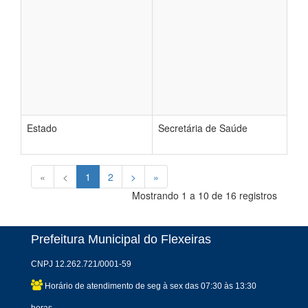
Estado
Secretária de Saúde
«
<
1
2
>
»
Mostrando 1 a 10 de 16 registros
Prefeitura Municipal do Flexeiras
CNPJ 12.262.721/0001-59
Horário de atendimento de seg à sex das 07:30 às 13:30