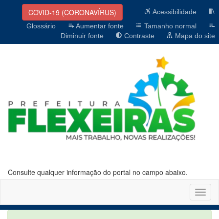
COVID-19 (CORONAVÍRUS)
Acessibilidade
Glossário
Aumentar fonte
Tamanho normal
Diminuir fonte
Contraste
Mapa do site
Consulte qualquer informação do portal no campo abaixo.
Altern
naveg