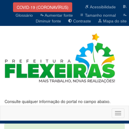
COVID-19 (CORONAVÍRUS)
Acessibilidade
Glossário
Aumentar fonte
Tamanho normal
Diminuir fonte
Contraste
Mapa do site
Consulte qualquer informação do portal no campo abaixo.
Altern
naveg