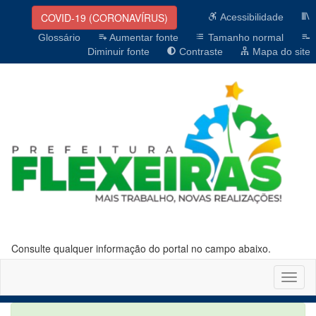
COVID-19 (CORONAVÍRUS)
Acessibilidade
Glossário
Aumentar fonte
Tamanho normal
Diminuir fonte
Contraste
Mapa do site
Consulte qualquer informação do portal no campo abaixo.
Altern
naveg