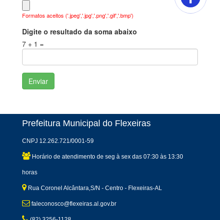
Formatos aceitos ('.jpeg','.jpg','.png','.gif','.bmp')
Digite o resultado da soma abaixo
7 + 1 =
Prefeitura Municipal do Flexeiras
CNPJ 12.262.721/0001-59
Horário de atendimento de seg à sex das 07:30 às 13:30
horas
Rua Coronel Alcântara,S/N - Centro - Flexeiras-AL
faleconosco@flexeiras.al.gov.br
(82) 3256-1128